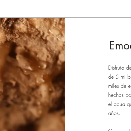
Emoc
Disfruta 
de 5 mill
miles de e
hechas por
el agua qu
años.