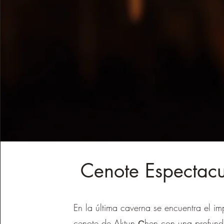
Cenote Espectacu
En la última caverna se encuentra el im
cenote de Aktun Сhen con una profun