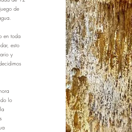
 juego de
 agua.
eo en toda
dar, esto
ario y
 decidimos
 hora
ado lo
la
s
gua