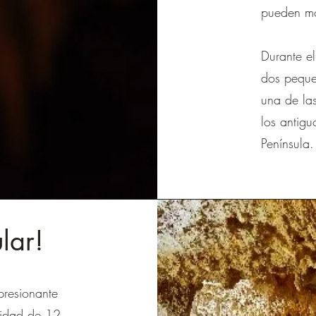
pueden mo
Durante e
dos peque
una de la
los antig
Península.
lar!
presionante
didad de 12