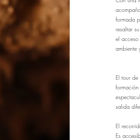
Con una l
acompañar
formada p
resaltar s
el acceso 
ambiente y
El tour de
formación
espectacul
salida dife
El recorri
Es accesi