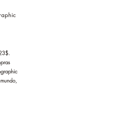
raphic
 23$.
mpras
ographic
l mundo,