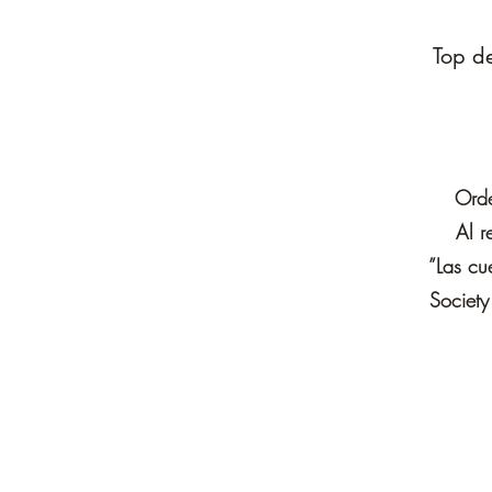
Top d
Orde
Al r
”Las cu
Society