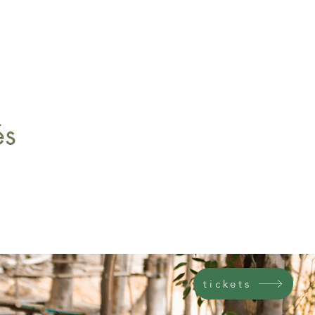
és
tickets