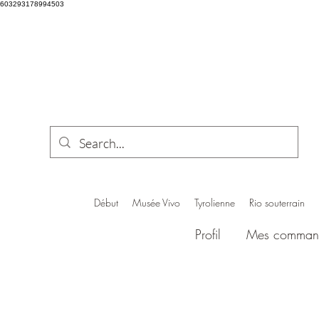
603293178994503
Début
Musée Vivo
Tyrolienne
Rio souterrain
Profil
Mes comman