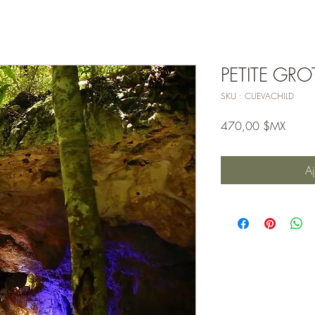
PETITE GRO
SKU : CUEVACHILD
Prix
470,00 $MX
Aj