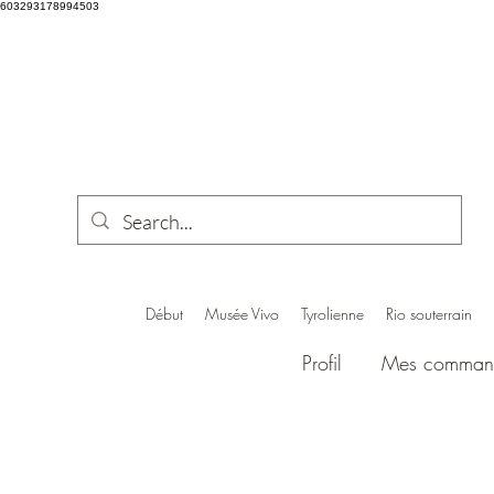
603293178994503
Début
Musée Vivo
Tyrolienne
Rio souterrain
Profil
Mes comman