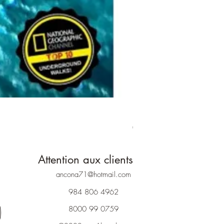
RIVIÈRE SOUTERRAINE AD
Prix
650,00 $MX
Attention aux clients
ancona71@hotmail.com
984 806 4962
8000 99 0759