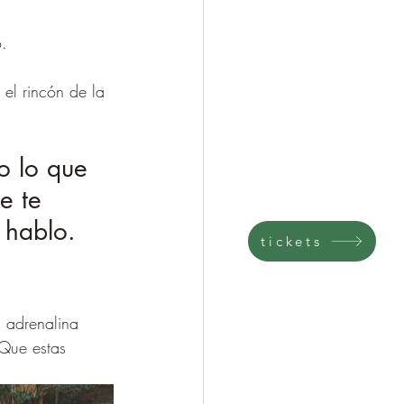
o.
el rincón de la 
o lo que 
e te 
 hablo. 
tickets
s adrenalina 
¿Que estas 