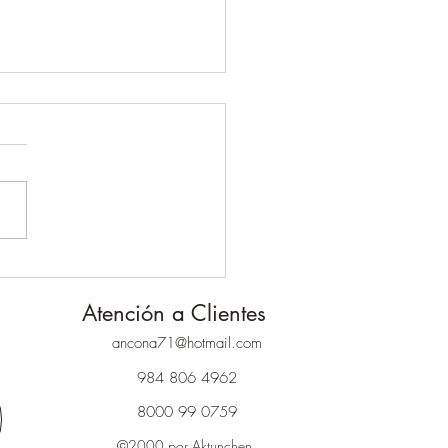
ubre el Tesoro Oculto de
n Chen: El Cenote que
Atención a Clientes
s Experimentar en la
era Maya
ancona71@hotmail.com
984 806 4962
8000 99 0759
©2000 por Aktunchen.