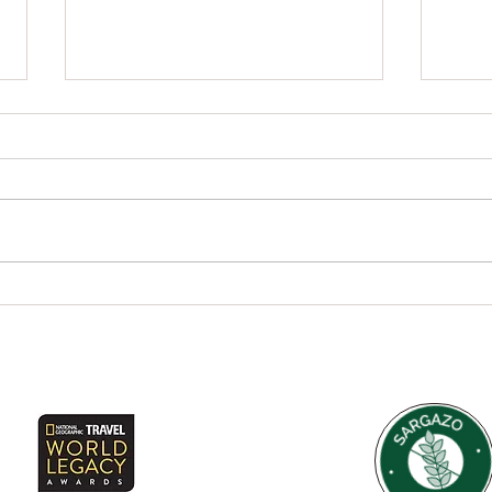
"Explora la Maravilla Natural
Desc
en la Riviera Maya: Descubre
Aktu
el Cenote de Aktun Chen"
Debe
Rivi