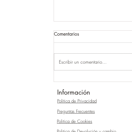
Comentarios
Escribir un comentario...
Explorando los Tesoros
Subterráneos: Los Cenotes en
Información
la Riviera Maya 🌊🌴
Política
de Privacidad
Preguntas Frecuentes
Politica de Cookies
Politica de Devolución y cambio