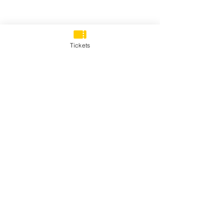
Tickets
DESCARGA
Informazione
Politica
de Privacy