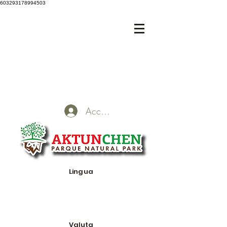
603293178994503
Accedi
Lingua
Valuta