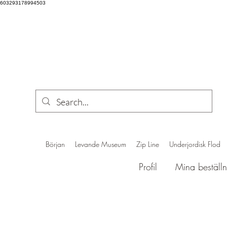
603293178994503
Början
Levande Museum
Zip Line
Underjordisk Flod
Profil
Mina beställn