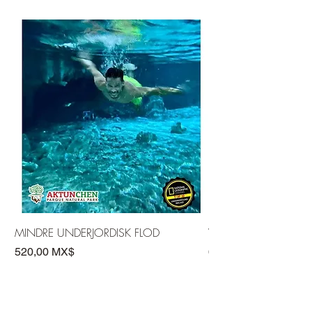
MINDRE UNDERJORDISK FLOD
VUXEN UNDERJORDIS
Pris
Pris
520,00 MX$
650,00 MX$