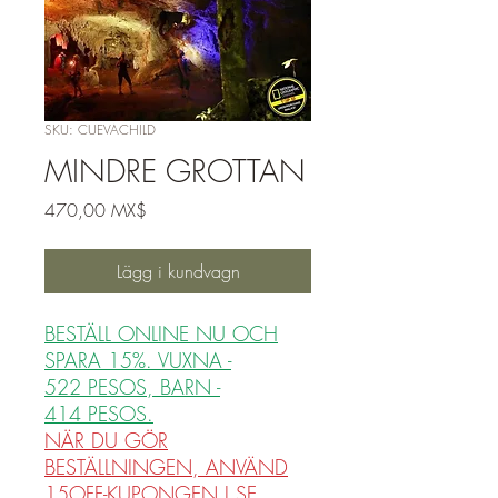
SKU: CUEVACHILD
MINDRE GROTTAN
Pris
470,00 MX$
Lägg i kundvagn
BESTÄLL ONLINE NU OCH
SPARA 15%. VUXNA -
522 PESOS, BARN -
414 PESOS.
NÄR DU GÖR
BESTÄLLNINGEN, ANVÄND
15OFF-KUPONGEN I SE