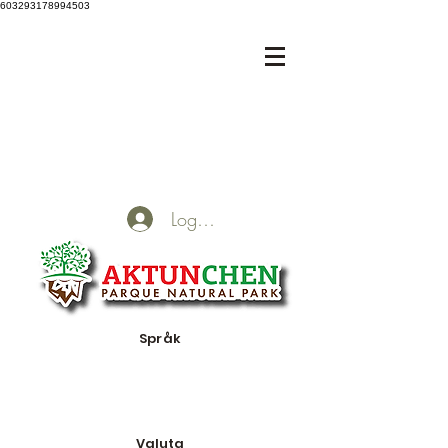
603293178994503
Logga in
Språk
Valuta