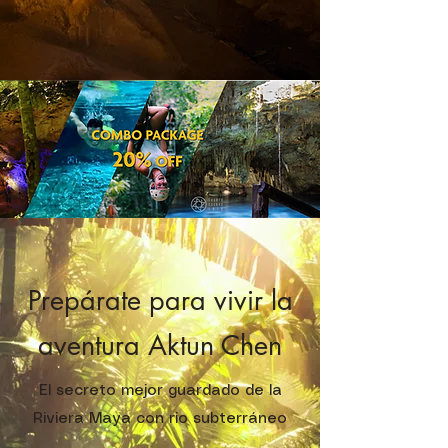
Prepárate
para vivir la
aventura Aktun Chen
El secreto mejor guardado de la
Riviera Maya con rio subterráneo